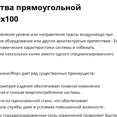
тва прямоугольной
очередь, чем продукция «БизнесФор»
выгодно отличается от аналогов и как
х100
правильный выбор этого компонента
позволяет сэкономить значительные
средства на эксплуатации системы в
менения уровня или направления трассы воздуховода при
долгосрочной перспективе. Если вы
е оборудование или другие архитектурные препятствия . Е
стремитесь к созданию не просто
намические характеристики системы и избежать
работающей, а по-настоящему надежно
и оптимизированной системы
ии нескольких колен вместо одного специализированного
вентиляции, этот материал станет ваш
надежным руководством к действию.
БизнесФор» дает ряд существенных преимуществ:
ометрия изделия обеспечивает плавное изменение
ия и снижая энергопотребление системы .
ся из оцинкованной стали, что обеспечивает
рок службы даже в условиях повышенной влажности .
 и стандартизированные типы соединений позволяют быстр