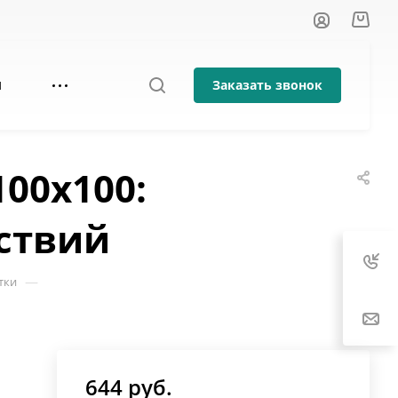
Заказать звонок
И
00х100:
ствий
—
тки
644
руб.