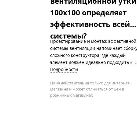
вентиляционной утки
100х100 определяет
эффективность всей
системы?
Проектирование и монтаж эффективной
системы вентиляции напоминает сборк
сложного конструктора, где каждый
элемент должен идеально подходить к
другому. Казалось бы, такие детали,
Подробности
как прямоугольная утка 100х100, играют
Цена действительна только для интернет-
второстепенную роль на фоне мощных
магазина и может отличаться от цен в
вентиляторов или сложных фильтрующ
розничных магазинах
установок. Однако именно от этих, на
первый взгляд, незначительных
элементов зачастую зависит
бесперебойность, производительность 
энергоэффективность всей климатическ
системы.
Представьте ситуацию: