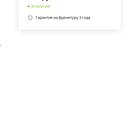
В наличии
Гарантия на фурнитуру 3 года
у
их
и
ой